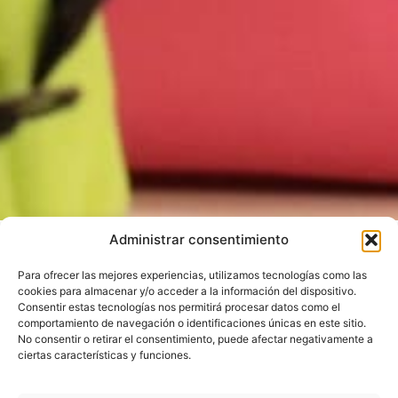
Administrar consentimiento
Para ofrecer las mejores experiencias, utilizamos tecnologías como las
cookies para almacenar y/o acceder a la información del dispositivo.
PILARS
Consentir estas tecnologías nos permitirá procesar datos como el
comportamiento de navegación o identificaciones únicas en este sitio.
Amb aquests tres pilars fonamentals, la Fundació Karmel
No consentir o retirar el consentimiento, puede afectar negativamente a
impulsa la seva labor:
ciertas características y funciones.