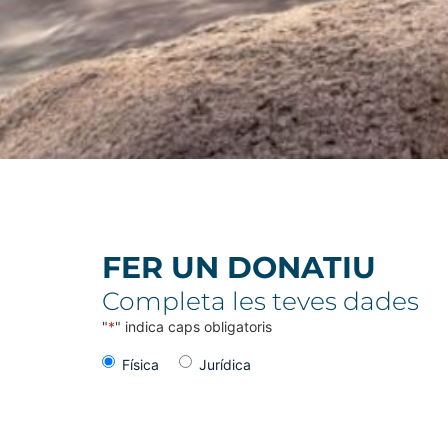
FER UN DONATIU
Completa les teves dades
"
*
" indica caps obligatoris
Tipo de
Física
Jurídica
persona
Cantidades
50€
100€
150€
300€
Otra