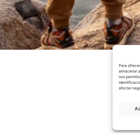
Para ofrecer
almacenar y/
nos permiti
identificaci
afectar nega
A
 Cantidad