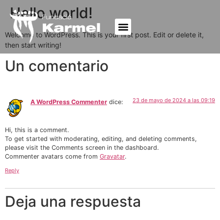
Hello world!
Welcome to WordPress. This is your first post. Edit or delete it,
then start writing!
Un comentario
23 de mayo de 2024 a las 09:19
A WordPress Commenter
dice:
Hi, this is a comment.
To get started with moderating, editing, and deleting comments,
please visit the Comments screen in the dashboard.
Commenter avatars come from
Gravatar
.
Reply
Deja una respuesta