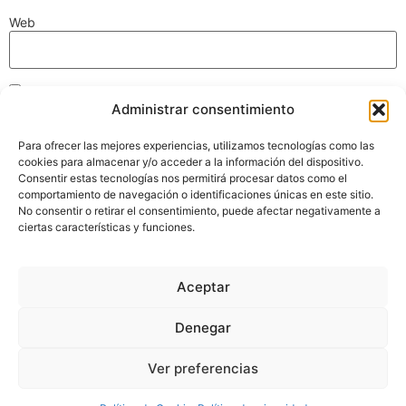
Web
Guarda mi nombre, correo electrónico y web en este navegador
Administrar consentimiento
para la próxima vez que comente.
Para ofrecer las mejores experiencias, utilizamos tecnologías como las
cookies para almacenar y/o acceder a la información del dispositivo.
Consentir estas tecnologías nos permitirá procesar datos como el
comportamiento de navegación o identificaciones únicas en este sitio.
No consentir o retirar el consentimiento, puede afectar negativamente a
ciertas características y funciones.
Fundación
Legales
Karmel
Aviso Legal
C/ Francesc
Aceptar
Política de
Salvans, 62
Privacidad
08225 Terrassa
Política de Cookies
Denegar
Barcelona
info@fundaciokarmel.org
Ver preferencias